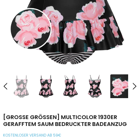
€43,99
€19,99
von
Neu
-41%
50ER TRÄGERLOSES SMOCKKLEID MIT POLKA-DOTS
WEINROTE
[GROSSE GRÖSSEN] MULTICOLOR 1930ER GE
BAUMW
RAFFTEM SAUM BEDRUCKTER BADEANZUG
€43,99
€25,99
KOSTENLOSER VERSAND AB 59€