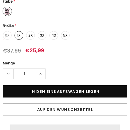
Farbe
*
Größe
*
0X
1X
2X
3X
4X
5X
€25,99
€37,99
Menge
AUF DEN WUNSCHZETTEL