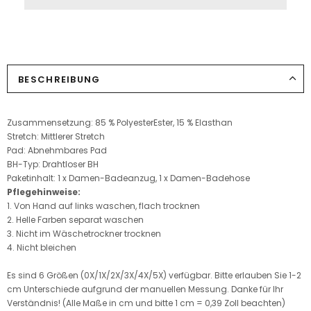
BESCHREIBUNG
Zusammensetzung: 85 % Polyester
Ester
, 15 % Elasthan
Stretch: Mittlerer Stretch
Pad: Abnehmbares Pad
BH-Typ: Drahtloser BH
Paketinhalt:
1 x Damen-Badeanzug, 1 x Damen-Badehose
Pflegehinweise:
1. Von Hand auf links waschen, flach trocknen
2. Helle Farben separat waschen
3. Nicht im Wäschetrockner trocknen
4. Nicht bleichen
Es sind 6 Größen (0X/1X/2X/3X/4X/5X) verfügbar. Bitte erlauben Sie 1-2
cm Unterschiede aufgrund der manuellen Messung. Danke für Ihr
Verständnis! (Alle Maße in cm und bitte 1 cm = 0,39 Zoll beachten)