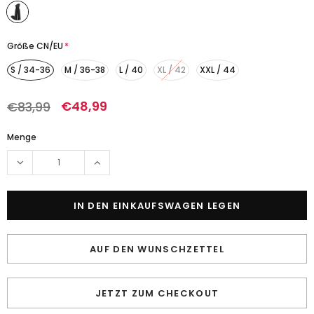
Größe CN/EU
*
S / 34-36
M / 36-38
L / 40
XL / 42
XXL / 44
€48,99
€83,99
Menge
AUF DEN WUNSCHZETTEL
JETZT ZUM CHECKOUT