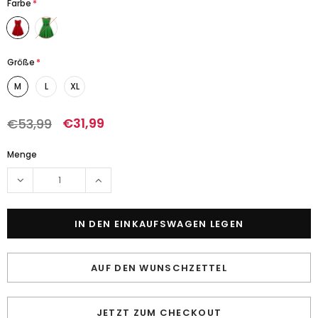
Farbe
*
Größe
*
M
L
XL
€31,99
€53,99
Menge
AUF DEN WUNSCHZETTEL
JETZT ZUM CHECKOUT