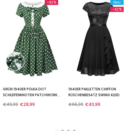
-42%
Neu
-42%
GRÜN 1940ER POLKA DOT
1940ER PAILLETTEN CHIFFON
SCHLEIFENKNOTEN PATCHWORK
RÜSCHENBESATZ SWING KLEID
KLEID
€49,99
€28,99
€66,99
€40,99