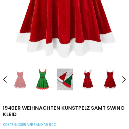
€43,99
€19,99
von
Neu
-42%
[ÜBERGRÖSSE] 50ER SWINGKLEID MIT V-AUSSCHNITT UND
[ÜBERGRÖSS
1940ER WEIHNACHTEN KUNSTPELZ SAMT SWING
KONTRASTMUSTER
LK
KLEID
€51,99
€29,99
KOSTENLOSER VERSAND AB 59€